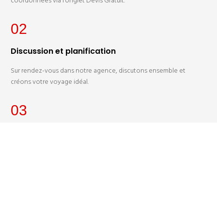
coordonnées via l’onglet Devis Gratuit.
02
Discussion et planification
Sur rendez-vous dans notre agence, discutons ensemble et
créons votre voyage idéal.
03
Notre offre personnalisée
Recevez rapidement et gratuitement un devis adapté à vos
exigences et votre budget.
04
Devis approuvé