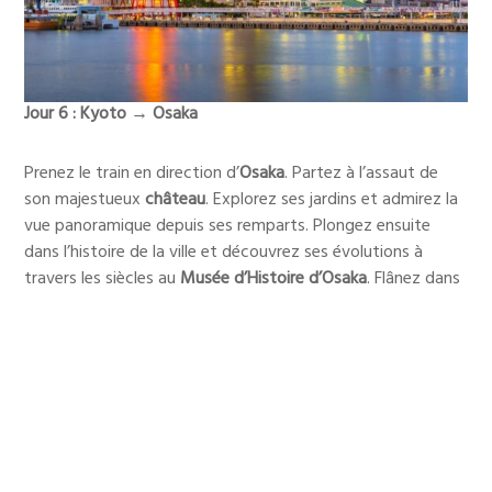
Jour 6 : Kyoto
→ Osaka
Prenez le train en direction d’
Osaka
. Partez à l’assaut de
son majestueux
château
. Explorez ses jardins et admirez la
vue panoramique depuis ses remparts. Plongez ensuite
dans l’histoire de la ville et découvrez ses évolutions à
travers les siècles au
Musée d’Histoire d’Osaka
. Flânez dans
le quartier animé de
Kita (Umeda)
, prenez de la hauteur au
Umeda Sky Building
et jouissez d’une vue imprenable sur la
ville. Balladez-vous dans le quartier de
Dotonbori
, célèbre
pour ses enseignes lumineuses, ses restaurants et ses
stands de street food. Passez-y votre fin de journée, ne
manquez pas le
Shinsekai
au coucher du soleil et profitez à
nouveau des alentours, une fois la nuit tombée.