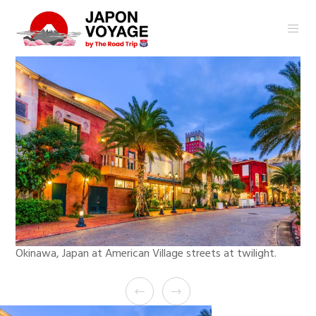
Okinawa, Japan at American Village streets at twilight.