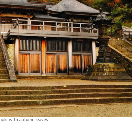
mple with autumn leaves