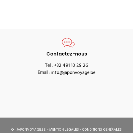
Contactez-nous
Tel
:
+32 491 10 29 26
Email
:
info@japonvoyage.be
©
JAPONVOYAGE.BE
-
MENTION LÉGALES
-
CONDITIONS GÉNÉRALES