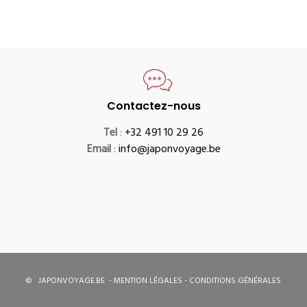
Contactez-nous
Tel
:
+32 491 10 29 26
Email
:
info@japonvoyage.be
©
JAPONVOYAGE.BE
-
MENTION LÉGALES
-
CONDITIONS GÉNÉRALES