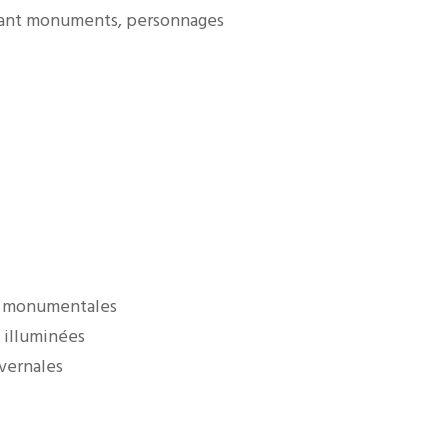
tant monuments, personnages
res monumentales
 illuminées
ivernales