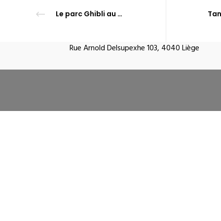
Le parc Ghibli au Japon : une immersion magique dans l’univers de Miyazaki
Place Albert 1er 21 , 7170 Manage
Rue Arnold Delsupexhe 103, 4040 Liège