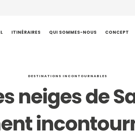
IL
ITINÉRAIRES
QUI SOMMES-NOUS
CONCEPT
DESTINATIONS INCONTOURNABLES
es neiges de S
nt incontour