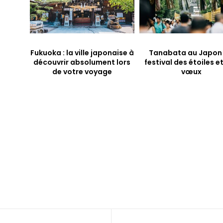
Fukuoka : la ville japonaise à
Tanabata au Japon :
découvrir absolument lors
festival des étoiles e
de votre voyage
vœux
Contactez-nous
Tel
:
+32 491 10 29 26
Email
:
info@japonvoyage.be