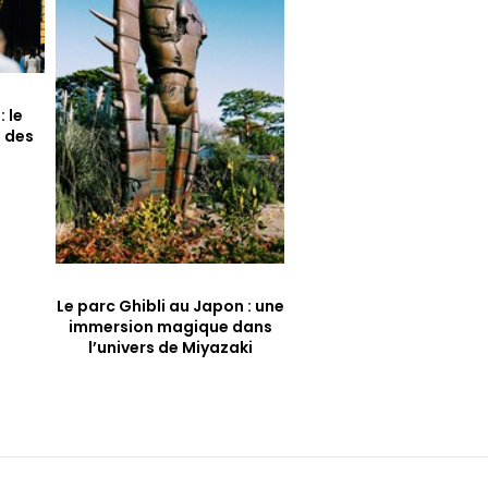
 le
t des
Le parc Ghibli au Japon : une
immersion magique dans
l’univers de Miyazaki
Horaire
Lundi – Samedi
: 09:00–17:00
Dimanche
: Fermé