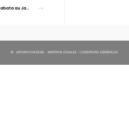
Tanabata au Japon : le festival des étoiles et des vœux
©
JAPONVOYAGE.BE
-
MENTION LÉGALES
-
CONDITIONS GÉNÉRALES