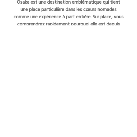
Osaka est une destination emblématique qui tient
une place particulière dans les cœurs nomades
comme une expérience à part entière. Sur place, vous
comprendrez rapidement pourquoi elle est depuis
longtemps une étape incontournable d’un voyage au
pays du soleil levant!
Et depuis les débuts de sa création, l’Exposition
Universelle se tient comme un phare d’unicité et
d’excellence. La rencontre de ces deux merveilles est
une chance éphémère qu’il faut savoir saisir…
Prêts à intégrer l’EXPO 2025 comme
étape de votre voyage au Japon?
Elle n’attend que vous.
Laissez notre équipe vous guider, sur