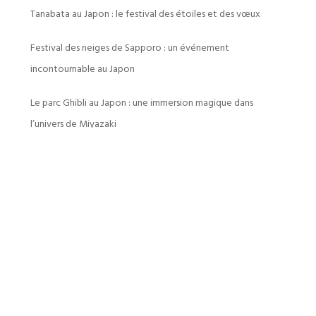
Tanabata au Japon : le festival des étoiles et des vœux
Festival des neiges de Sapporo : un événement
incontournable au Japon
Le parc Ghibli au Japon : une immersion magique dans
l’univers de Miyazaki
Takayama : une immersion dans le Japon traditionnel
CATÉGORIES
Conseils de Voyage
Culture & Traditions
Destinations Incontournables