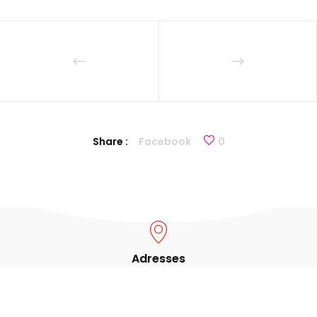
Share :
Facebook
0
Adresses
Avenue Léopold III, 65
1970 Wezembeek-Oppem