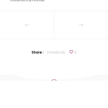
Évènements & Festivals
Share :
Facebook
0
Adresses
Avenue Léopold III, 65
1970 Wezembeek-Oppem