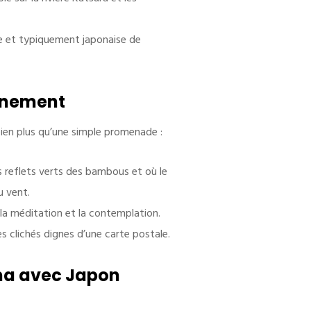
le et typiquement japonaise de
einement
 bien plus qu’une simple promenade :
es reflets verts des bambous et où le
Horaire
u vent.
 la méditation et la contemplation.
Lundi – Samedi
: 09:00–17:00
Dimanche
: Fermé
es clichés dignes d’une carte postale.
Uniquement sur rendez-vous
ma avec Japon