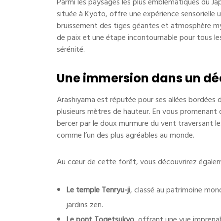
Parmi les paysages les plus emblématiques du Ja
située à Kyoto, offre une expérience sensorielle u
bruissement des tiges géantes et atmosphère myst
de paix et une étape incontournable pour tous l
sérénité.
Une immersion dans un dé
Arashiyama est réputée pour ses allées bordées 
plusieurs mètres de hauteur. En vous promenant d
bercer par le doux murmure du vent traversant le
comme l’un des plus agréables au monde.
Au cœur de cette forêt, vous découvrirez égalem
Le temple Tenryu-ji
, classé au patrimoine mon
jardins zen.
Le pont Togetsukyo
, offrant une vue imprenabl