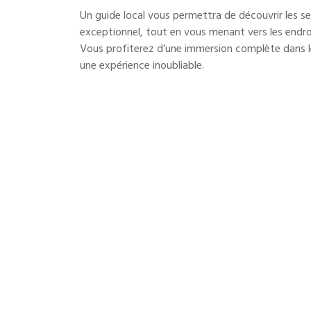
Un guide local vous permettra de découvrir les sec
exceptionnel, tout en vous menant vers les endroits
Vous profiterez d’une immersion complète dans le
©
JAPONVOYAGE.BE
-
MENTION LÉGALES
-
CONDITIONS GÉNÉRALES
une expérience inoubliable.
Réservez votre visite dès a
Offrez-vous une pause hors du temps en explora
Contactez-nous pour organiser une visite sur-mes
magie de ce lieu unique !