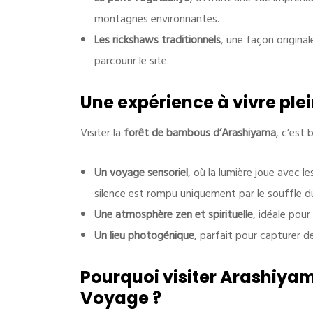
montagnes environnantes.
Les rickshaws traditionnels
, une façon origina
parcourir le site.
Une expérience à vivre pl
Visiter la
forêt de bambous d’Arashiyama
, c’est
Un voyage sensoriel
, où la lumière joue avec l
Contactez-nous
silence est rompu uniquement par le souffle d
Une atmosphère zen et spirituelle
, idéale pour
Tel
:
+32 491 10 29 26
Email
:
info@japonvoyage.be
Un lieu photogénique
, parfait pour capturer d
Pourquoi visiter Arashiya
Voyage ?