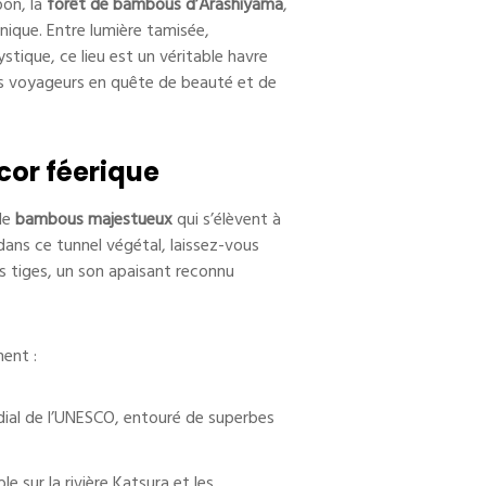
pon, la
forêt de bambous d’Arashiyama
,
nique. Entre lumière tamisée,
ique, ce lieu est un véritable havre
es voyageurs en quête de beauté et de
cor féerique
de
bambous majestueux
qui s’élèvent à
ans ce tunnel végétal, laissez-vous
s tiges, un son apaisant reconnu
ent :
dial de l’UNESCO, entouré de superbes
e sur la rivière Katsura et les