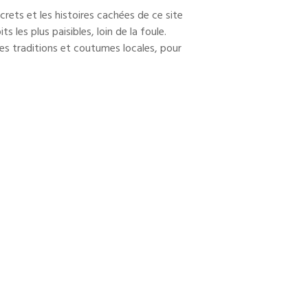
rets et les histoires cachées de ce site
 les plus paisibles, loin de la foule.
s traditions et coutumes locales, pour
ujourd’hui !
nt la
forêt de bambous d’Arashiyama
.
ure et laissez-vous envoûter par la