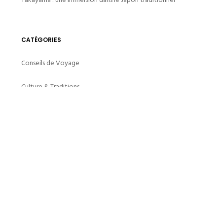
CATÉGORIES
Conseils de Voyage
Culture & Traditions
Destinations Incontournables
Évènements & Festivals
Adresses