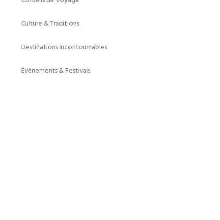
Culture & Traditions
Destinations Incontournables
Évènements & Festivals
Adresses
Avenue Léopold III, 65
1970 Wezembeek-Oppem
Place Albert 1er 21 , 7170 Manage