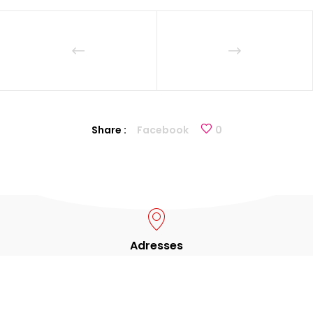
Share :
Facebook
0
Adresses
Avenue Léopold III, 65
1970 Wezembeek-Oppem